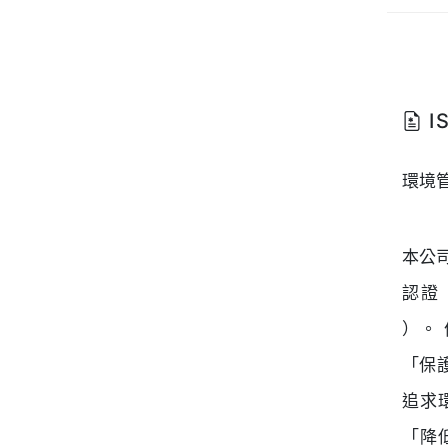
IS
環境
本公司
認證（
）。
「保
追求
「降