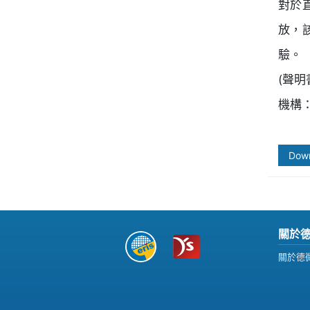
對於
放，
驗。
(聲明
機構：
Dow
關於
關於德