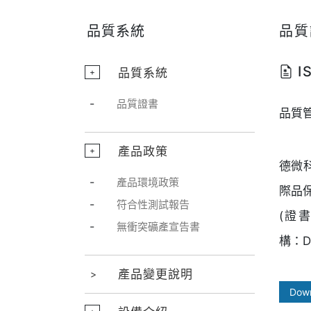
品質系統
品質
IS
品質系統
+
-
品質證書
品質
產品政策
+
德微科技
-
產品環境政策
際品
-
符合性測試報告
(證書
-
無衝突礦產宣告書
構：D
產品變更說明
Dow