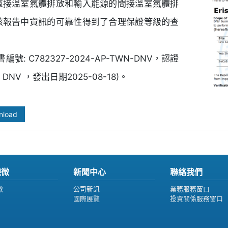
直接溫室氣體排放和輸入能源的間接溫室氣體排
該報告中資訊的可靠性得到了合理保證等級的查
書編號: C782327-2024-AP-TWN-DNV，認證
DNV ，發出日期2025-08-18)。
nload
德微
新聞中心
聯絡我們
微
公司新訊
業務服務窗口
國際展覽
投資關係服務窗口