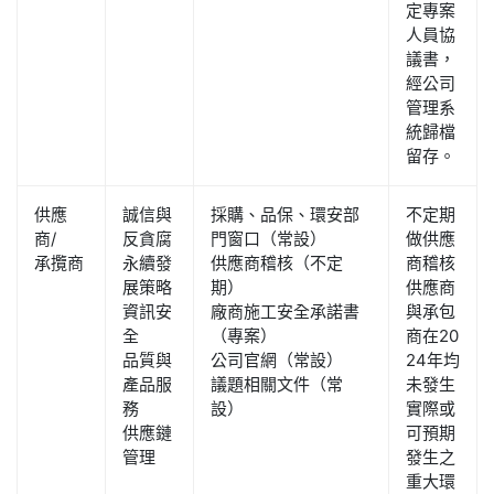
定專案
人員協
議書，
經公司
管理系
統歸檔
留存。
供應
誠信與
採購、品保、環安部
不定期
商/
反貪腐
門窗口（常設）
做供應
承攬商
永續發
供應商稽核（不定
商稽核
展策略
期）
供應商
資訊安
廠商施工安全承諾書
與承包
全
（專案）
商在20
品質與
公司官網（常設）
24年均
產品服
議題相關文件（常
未發生
務
設）
實際或
供應鏈
可預期
管理
發生之
重大環