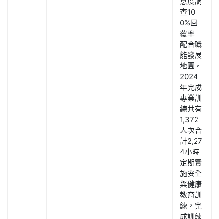
意度調
查10
0%回
覆率
配合職
能發展
地圖，
2024
年完成
專業訓
練共有
1,372
人次合
計2,27
4小時
定期實
施安全
與健康
教育訓
練，完
成訓練