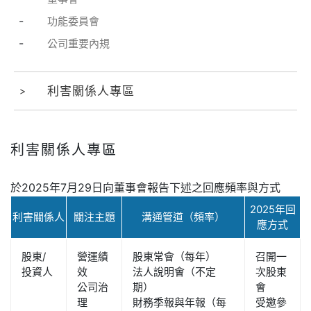
-
功能委員會
-
公司重要內規
利害關係人專區
利害關係人專區
於2025年7月29日向董事會報告下述之回應頻率與方式
2025年回
利害關係人
關注主題
溝通管道（頻率）
應方式
股東/
營運績
股東常會（每年）
召開一
投資人
效
法人說明會（不定
次股東
公司治
期）
會
理
財務季報與年報（每
受邀參