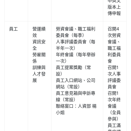
中英文
版本上
傳申報
員工
營運績
勞資會議、職工福利
召開4
效
委員會（每季）
次勞資
資訊安
人事評議委員會（每
會議、
全
半年一次）
職工福
勞雇關
年終會議（每年舉辦
利委員
係
一次）
會
訓練與
員工提案獎勵（常
召開1
人才發
設）
次人事
展
員工入口網站、公司
評議委
網站（常設）
員會
員工意見箱與申訴專
召開1
線（常設）
次年終
聯絡窗口：人資部 楊
會議
小姐
（全員
參與）
員工滿