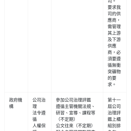
司。
要求我
司的供
應商，
需管理
其上游
及下游
供應
商，必
須要遵
循無衝
突礦物
的要
求。
政府機
公司治
參加公司治理評鑑
第十一
構
理
遵循主管機關法規、
屆公司
法令遵
研習、宣導、課程等
治理評
循
（不定期）
鑑上櫃
人權保
公文往來（不定期）
組別排