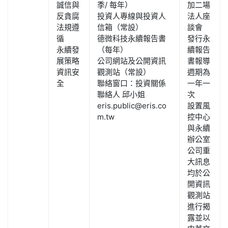
誠信與
季/ 每年）
加二場
反貪腐
投資人專線與投資人
法人座
法規遵
信箱（常設）
談會
循
德微科技永續報告書
發行永
永續發
（每年）
續報告
展策略
公司網站及公開資訊
書報導
資訊安
觀測站（常設）
週期為
全
聯絡窗口：投資關係
一年一
聯絡人 邱小姐
次
eris.public@eris.co
設置風
m.tw
控中心
與永續
辦公室
公司重
大訊息
均於公
開資訊
觀測站
進行揭
露並以