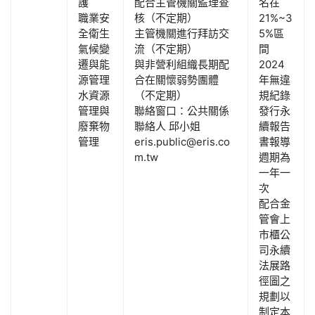
護
配合主管機關監理查
名在
職業安
核（不定期）
21%~3
全衛生
主管機關進行拜訪交
5%區
氣候變
流（不定期）
間
遷與能
與非營利組織長期配
2024
源管理
合在關懷弱勢團體
年無違
水資源
（不定期）
規紀錄
管理與
聯絡窗口：公共關係
發行永
廢棄物
聯絡人 邱小姐​
續報告
管理
eris.public@eris.co
書報導
m.tw
週期為
一年一
次
配合金
管會上
市櫃公
司永續
法展路
徑圖之
規劃以
制定本