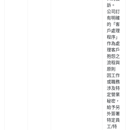
訴。
公司訂
有明確
的「客
戶處理
程序」
作為處
理客戶
抱怨之
流程與
原則
因工作
或職務
涉及特
定營業
秘密，
給予另
外簽署
特定員
工/特