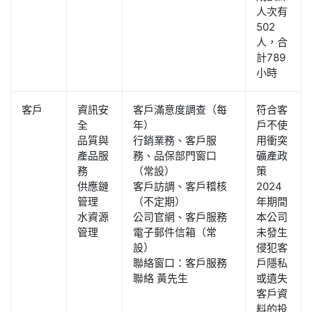
人次有
502
人，合
計789
小時
客戶
資訊安
客戶滿意度調查（每
符合客
全
年）
戶不使
品質與
行銷業務、客戶服
用衝突
產品服
務、品保部門窗口
礦產政
務
（常設）
策
供應鏈
客戶訪調、客戶稽核
2024
管理
（不定期）
年期間
水資源
公司官網、客戶服務
本公司
管理
電子郵件信箱（常
未發生
設）
侵犯客
聯絡窗口：客戶服務
戶隱私
聯絡 黃先生
或遺失
客戶資
料的投